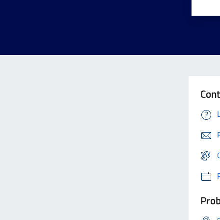
Cont
Prob