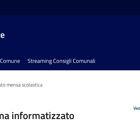
te
il Comune
Streaming Consigli Comunali
ato mensa scolastica
Ved
ema informatizzato