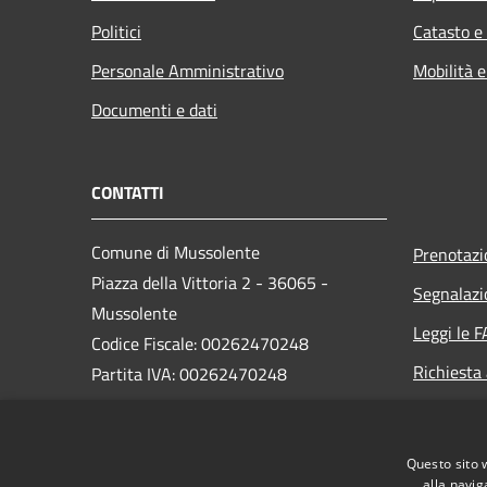
Politici
Catasto e
Personale Amministrativo
Mobilità e
Documenti e dati
CONTATTI
Comune di Mussolente
Prenotaz
Piazza della Vittoria 2 - 36065 -
Segnalazi
Mussolente
Leggi le 
Codice Fiscale: 00262470248
Richiesta
Partita IVA: 00262470248
PEC:
protocollo@pec.comune.mussolente.vi.it
Questo sito 
Centralino Unico: 0424 578451
alla navig