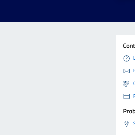
Cont
Prob