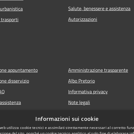
Salute, benessere e assistenza
 urbanistica
Autorizzazioni
 trasporti
ione appuntamento
Amministrazione trasparente
one disservizio
Albo Pretorio
FAQ
Informativa privacy
 assistenza
Note legali
Dichiarazione di accessibilità
Informazioni sui cookie
web utilizza cookie tecnici e assimilati strettamente necessari al corretto fu
azione del sito, nonché un cookie tecnico analitico al solo fine di elaborare i