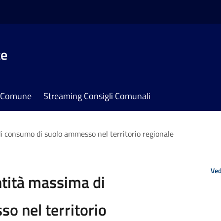
te
il Comune
Streaming Consigli Comunali
i consumo di suolo ammesso nel territorio regionale
Ved
ntità massima di
o nel territorio