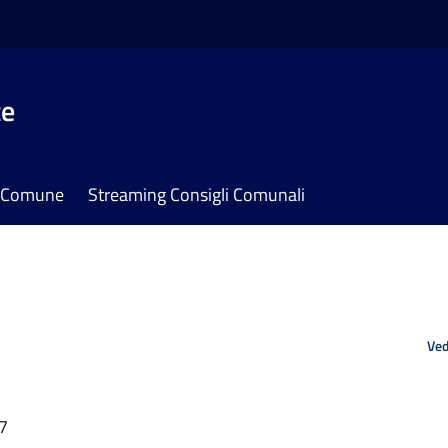
te
il Comune
Streaming Consigli Comunali
Ved
57