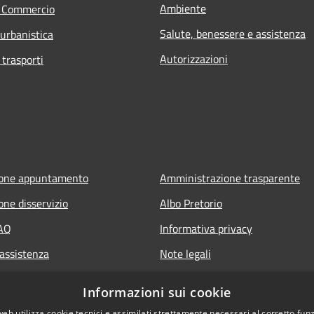
Ambiente
e Commercio
Salute, benessere e assistenza
 urbanistica
Autorizzazioni
 trasporti
ione appuntamento
Amministrazione trasparente
one disservizio
Albo Pretorio
FAQ
Informativa privacy
 assistenza
Note legali
Dichiarazione di accessibilità
Informazioni sui cookie
web utilizza cookie tecnici e assimilati strettamente necessari al corretto fu