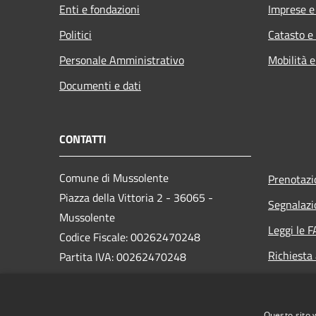
Enti e fondazioni
Imprese 
Politici
Catasto e
Personale Amministrativo
Mobilità e
Documenti e dati
CONTATTI
Comune di Mussolente
Prenotaz
Piazza della Vittoria 2 - 36065 -
Segnalazi
Mussolente
Leggi le 
Codice Fiscale: 00262470248
Richiesta
Partita IVA: 00262470248
PEC:
protocollo@pec.comune.mussolente.vi.it
Questo sito 