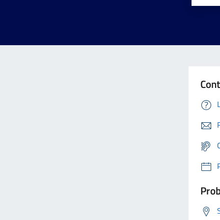
Cont
Prob