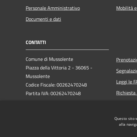
Personale Amministrativo
Mobilità e
Documenti e dati
CONTATTI
Comune di Mussolente
Prenotaz
Piazza della Vittoria 2 - 36065 -
Segnalazi
Mussolente
Leggi le 
Codice Fiscale: 00262470248
Richiesta
Partita IVA: 00262470248
PEC:
protocollo@pec.comune.mussolente.vi.it
Questo sito 
Centralino Unico: 0424 578451
alla navig