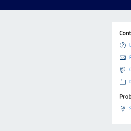
Cont
Prob