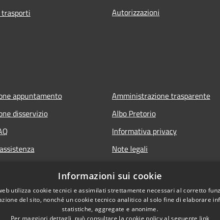
Autorizzazioni
 trasporti
ione appuntamento
Amministrazione trasparente
one disservizio
Albo Pretorio
FAQ
Informativa privacy
 assistenza
Note legali
Dichiarazione di accessibilità
Informazioni sui cookie
web utilizza cookie tecnici e assimilati strettamente necessari al corretto fu
azione del sito, nonché un cookie tecnico analitico al solo fine di elaborare i
statistiche, aggregate e anonime.
Per maggiori dettagli, può consultare la cookie policy al seguente
link