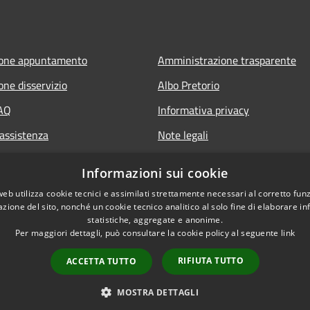
ione appuntamento
Amministrazione trasparente
one disservizio
Albo Pretorio
FAQ
Informativa privacy
 assistenza
Note legali
Dichiarazione di accessibilità
Informazioni sui cookie
web utilizza cookie tecnici e assimilati strettamente necessari al corretto fu
azione del sito, nonché un cookie tecnico analitico al solo fine di elaborare i
statistiche, aggregate e anonime.
Per maggiori dettagli, può consultare la cookie policy al seguente
link
RIFIUTA TUTTO
ACCETTA TUTTO
l sito
Copyright © 2026 • Comune di M
MOSTRA DETTAGLI