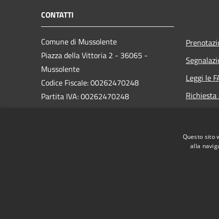
CONTATTI
Comune di Mussolente
Prenotaz
Piazza della Vittoria 2 - 36065 -
Segnalazi
Mussolente
Leggi le 
Codice Fiscale: 00262470248
Richiesta
Partita IVA: 00262470248
PEC:
protocollo@pec.comune.mussolente.vi.it
Questo sito 
Centralino Unico: 0424 578451
alla navig
RSS
Accessibilità
Privacy
Cookie
Mappa de