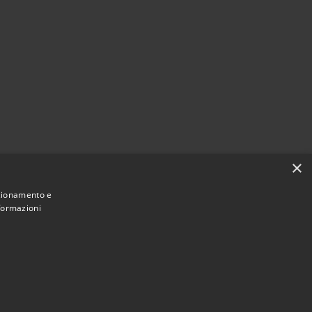
×
nzionamento e
nformazioni
Municipium
Accesso redazione
ussolente • Powered by
•