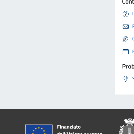
Cont
Prob