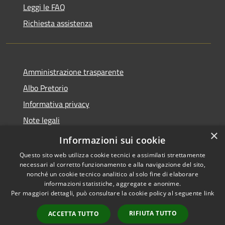
Leggi le FAQ
Richiesta assistenza
Amministrazione trasparente
Albo Pretorio
Informativa privacy
Note legali
×
Dichiarazione di accessibilità
Informazioni sui cookie
Questo sito web utilizza cookie tecnici e assimilati strettamente
necessari al corretto funzionamento e alla navigazione del sito,
nonché un cookie tecnico analitico al solo fine di elaborare
informazioni statistiche, aggregate e anonime.
RSS
Copyright © 2026 • Comune di
Per maggiori dettagli, può consultare la cookie policy al seguente
link
Accessibilità
Mussolente • Powered by
Privacy
Municipium
Accesso
•
RIFIUTA TUTTO
ACCETTA TUTTO
Cookie
redazione