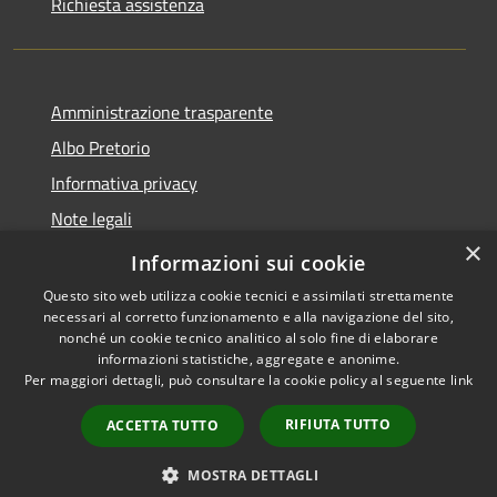
Richiesta assistenza
Amministrazione trasparente
Albo Pretorio
Informativa privacy
Note legali
×
Dichiarazione di accessibilità
Informazioni sui cookie
Questo sito web utilizza cookie tecnici e assimilati strettamente
necessari al corretto funzionamento e alla navigazione del sito,
nonché un cookie tecnico analitico al solo fine di elaborare
informazioni statistiche, aggregate e anonime.
RSS
Copyright © 2026 • Comune di
Per maggiori dettagli, può consultare la cookie policy al seguente
link
Accessibilità
Mussolente • Powered by
Privacy
Municipium
Accesso
•
RIFIUTA TUTTO
ACCETTA TUTTO
Cookie
redazione
Mappa del sito
MOSTRA DETTAGLI