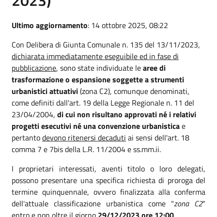
Ultimo aggiornamento
: 14 ottobre 2025, 08:22
Con Delibera di Giunta Comunale n. 135 del 13/11/2023,
dichiarata immediatamente eseguibile ed in fase di
pubblicazione
, sono state individuate le
aree di
trasformazione o espansione soggette a strumenti
urbanistici attuativi
(zona C2), comunque denominati,
come definiti dall'art. 19 della Legge Regionale n. 11 del
23/04/2004,
di cui non risultano approvati né i relativi
progetti esecutivi né una convenzione urbanistica
e
pertanto
devono ritenersi decaduti
ai sensi dell'art. 18
comma 7 e 7bis della L.R. 11/2004 e ss.mm.ii.
I proprietari interessati, aventi titolo o loro delegati,
possono presentare una specifica richiesta di proroga del
termine quinquennale, ovvero finalizzata alla conferma
dell'attuale classificazione urbanistica come "
zona C2
"
entro e non oltre il giorno
29/12/2023 ore 12:00
.