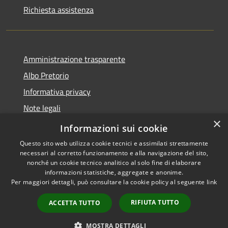
Richiesta assistenza
Amministrazione trasparente
Albo Pretorio
Informativa privacy
Note legali
×
Dichiarazione di accessibilità
Informazioni sui cookie
Questo sito web utilizza cookie tecnici e assimilati strettamente
necessari al corretto funzionamento e alla navigazione del sito,
nonché un cookie tecnico analitico al solo fine di elaborare
informazioni statistiche, aggregate e anonime.
RSS
Copyright © 2026 • Comune di
Per maggiori dettagli, può consultare la cookie policy al seguente
link
Accessibilità
Mussolente • Powered by
Privacy
Municipium
Accesso
•
RIFIUTA TUTTO
ACCETTA TUTTO
Cookie
redazione
Mappa del sito
MOSTRA DETTAGLI