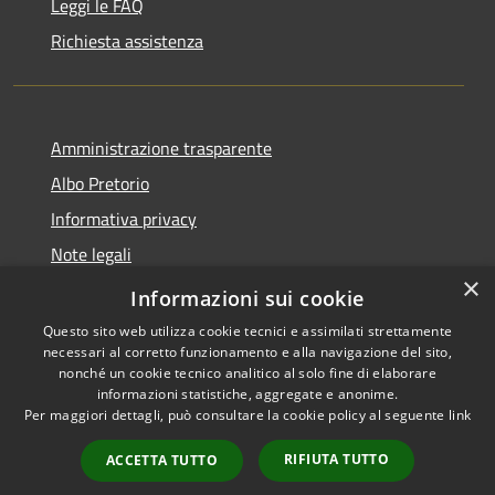
Leggi le FAQ
Richiesta assistenza
Amministrazione trasparente
Albo Pretorio
Informativa privacy
Note legali
×
Dichiarazione di accessibilità
Informazioni sui cookie
Questo sito web utilizza cookie tecnici e assimilati strettamente
necessari al corretto funzionamento e alla navigazione del sito,
nonché un cookie tecnico analitico al solo fine di elaborare
informazioni statistiche, aggregate e anonime.
RSS
Copyright © 2026 • Comune di
Per maggiori dettagli, può consultare la cookie policy al seguente
link
Accessibilità
Mussolente • Powered by
Privacy
Municipium
Accesso
•
RIFIUTA TUTTO
ACCETTA TUTTO
Cookie
redazione