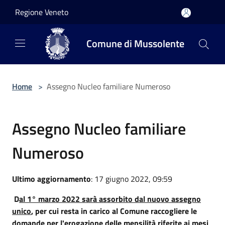
Salta al contenuto principale
Regione Veneto
Comune di Mussolente
Home
>
Assegno Nucleo familiare Numeroso
Assegno Nucleo familiare
Numeroso
Ultimo aggiornamento
: 17 giugno 2022, 09:59
D
al 1° marzo 2022 sarà assorbito dal nuovo assegno
unico
, per cui resta in carico al Comune raccogliere le
domande per l'erogazione delle mensilità riferite ai mesi