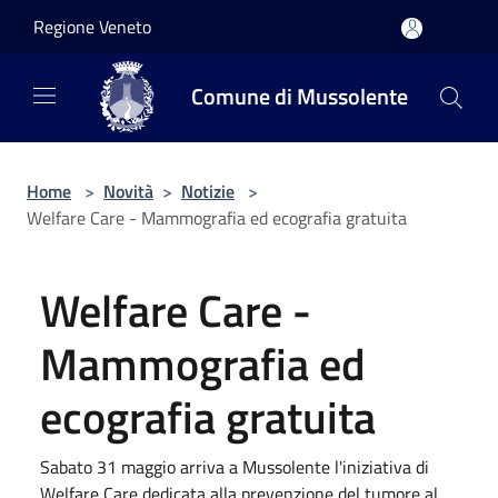
Salta al contenuto principale
Regione Veneto
Comune di Mussolente
Home
>
Novità
>
Notizie
>
Welfare Care - Mammografia ed ecografia gratuita
Welfare Care -
Mammografia ed
ecografia gratuita
Sabato 31 maggio arriva a Mussolente l'iniziativa di
Welfare Care dedicata alla prevenzione del tumore al