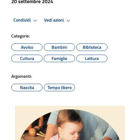
20 settembre 2024
Condividi
Vedi azioni
Categorie:
Avviso
Bambini
Biblioteca
Cultura
Famiglie
Lettura
Argomenti:
Nascita
Tempo libero