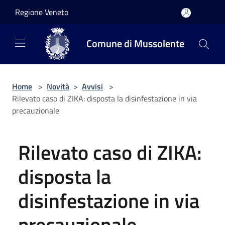
Salta al contenuto principale
Regione Veneto
Comune di Mussolente
Home
>
Novità
>
Avvisi
>
Rilevato caso di ZIKA: disposta la disinfestazione in via
precauzionale
Rilevato caso di ZIKA:
disposta la
disinfestazione in via
precauzionale