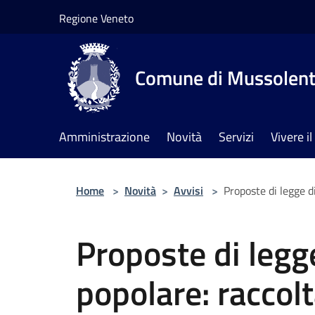
Salta al contenuto principale
Regione Veneto
Comune di Mussolen
Amministrazione
Novità
Servizi
Vivere 
Home
>
Novità
>
Avvisi
>
Proposte di legge di
Proposte di legge
popolare: raccolt