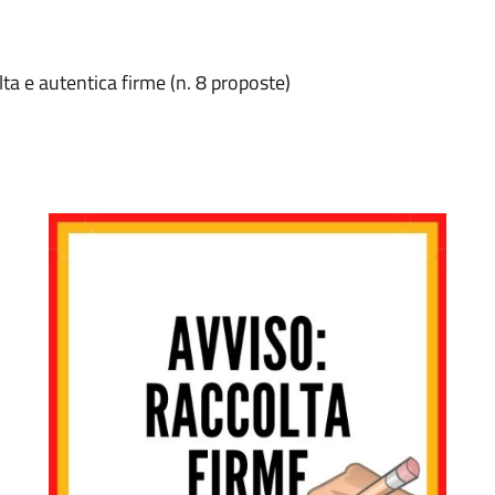
lta e autentica firme (n. 8 proposte)