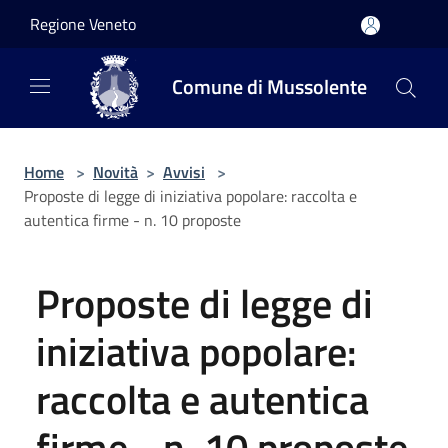
Salta al contenuto principale
Regione Veneto
Comune di Mussolente
Home
>
Novità
>
Avvisi
>
Proposte di legge di iniziativa popolare: raccolta e
autentica firme - n. 10 proposte
Proposte di legge di
iniziativa popolare:
raccolta e autentica
firme - n. 10 proposte