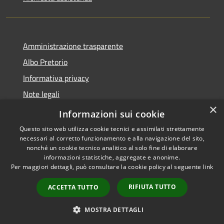
Amministrazione trasparente
Albo Pretorio
Informativa privacy
Note legali
×
Dichiarazione di accessibilità
Informazioni sui cookie
Questo sito web utilizza cookie tecnici e assimilati strettamente
necessari al corretto funzionamento e alla navigazione del sito,
nonché un cookie tecnico analitico al solo fine di elaborare
informazioni statistiche, aggregate e anonime.
RSS
Copyright © 2026 • Comune di
Per maggiori dettagli, può consultare la cookie policy al seguente
link
Accessibilità
Mussolente • Powered by
Privacy
Municipium
Accesso
•
RIFIUTA TUTTO
ACCETTA TUTTO
Cookie
redazione
Mappa del sito
MOSTRA DETTAGLI