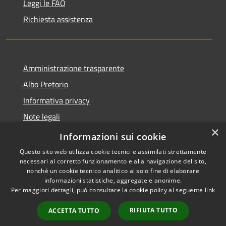
Leggi le FAQ
Richiesta assistenza
Amministrazione trasparente
Albo Pretorio
Informativa privacy
Note legali
×
Dichiarazione di accessibilità
Informazioni sui cookie
Questo sito web utilizza cookie tecnici e assimilati strettamente
necessari al corretto funzionamento e alla navigazione del sito,
nonché un cookie tecnico analitico al solo fine di elaborare
informazioni statistiche, aggregate e anonime.
RSS
Copyright © 2026 • Comune di
Per maggiori dettagli, può consultare la cookie policy al seguente
link
Accessibilità
Mussolente • Powered by
Privacy
Municipium
Accesso
•
RIFIUTA TUTTO
ACCETTA TUTTO
Cookie
redazione