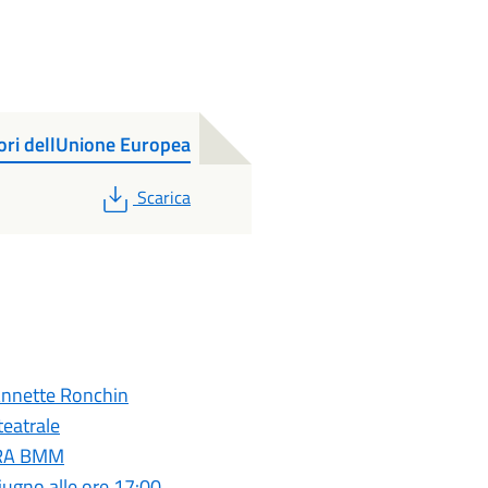
tori dellUnione Europea
PDF
Scarica
 Annette Ronchin
teatrale
TRA BMM
giugno alle ore 17:00