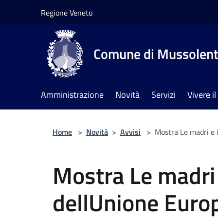
Salta al contenuto principale
Regione Veneto
Comune di Mussolen
Amministrazione
Novità
Servizi
Vivere 
Home
>
Novità
>
Avvisi
>
Mostra Le madri e 
Mostra Le madri 
dellUnione Euro