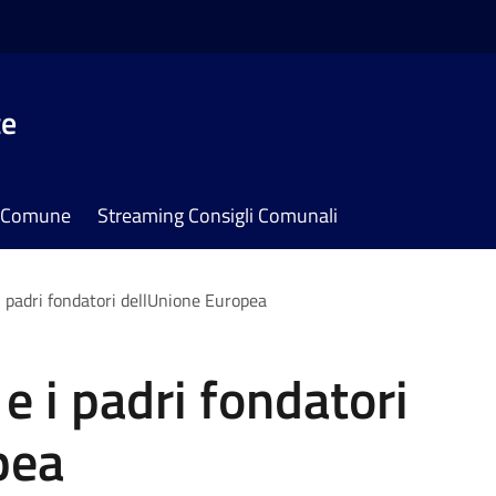
te
il Comune
Streaming Consigli Comunali
i padri fondatori dellUnione Europea
e i padri fondatori
pea