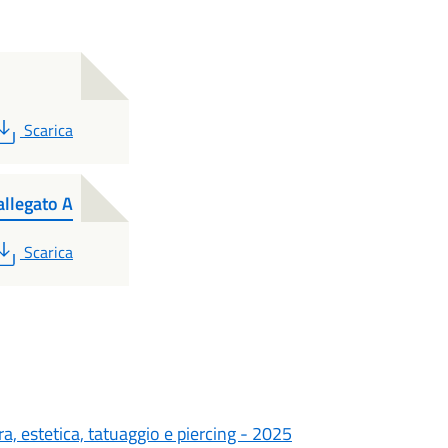
PDF
Scarica
llegato A
PDF
Scarica
ra, estetica, tatuaggio e piercing - 2025