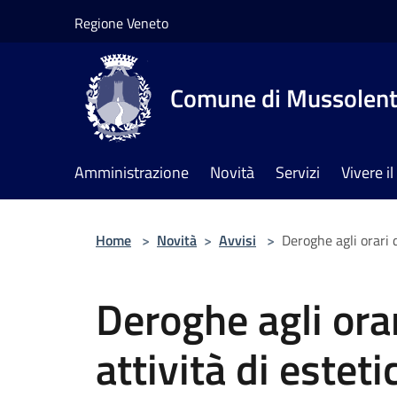
Salta al contenuto principale
Regione Veneto
Comune di Mussolen
Amministrazione
Novità
Servizi
Vivere 
Home
>
Novità
>
Avvisi
>
Deroghe agli orari 
Deroghe agli orar
attività di estet