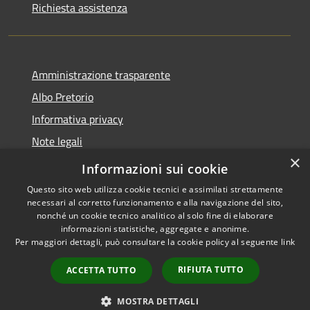
Richiesta assistenza
Amministrazione trasparente
Albo Pretorio
Informativa privacy
Note legali
×
Dichiarazione di accessibilità
Informazioni sui cookie
Questo sito web utilizza cookie tecnici e assimilati strettamente
necessari al corretto funzionamento e alla navigazione del sito,
nonché un cookie tecnico analitico al solo fine di elaborare
informazioni statistiche, aggregate e anonime.
RSS
Copyright © 2026 • Comune di
Per maggiori dettagli, può consultare la cookie policy al seguente
link
Accessibilità
Mussolente • Powered by
Privacy
Municipium
Accesso
•
RIFIUTA TUTTO
ACCETTA TUTTO
Cookie
redazione
Mappa del sito
MOSTRA DETTAGLI