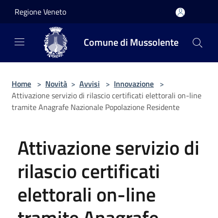
Salta al contenuto principale
Regione Veneto
Comune di Mussolente
Home
>
Novità
>
Avvisi
>
Innovazione
>
Attivazione servizio di rilascio certificati elettorali on-line
tramite Anagrafe Nazionale Popolazione Residente
Attivazione servizio di
rilascio certificati
elettorali on-line
tramite Anagrafe