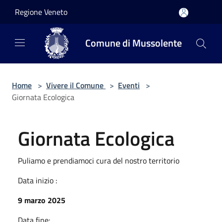
Salta al contenuto principale
Regione Veneto
Comune di Mussolente
Home
>
Vivere il Comune
>
Eventi
>
Giornata Ecologica
Giornata Ecologica
Puliamo e prendiamoci cura del nostro territorio
Data inizio :
9 marzo 2025
Data fine: