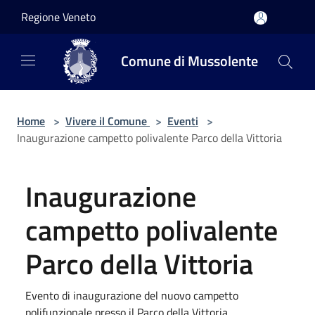
Salta al contenuto principale
Regione Veneto
Comune di Mussolente
Home
>
Vivere il Comune
>
Eventi
>
Inaugurazione campetto polivalente Parco della Vittoria
Inaugurazione
campetto polivalente
Parco della Vittoria
Evento di inaugurazione del nuovo campetto
polifunzionale presso il Parco della Vittoria