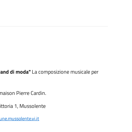
brand di moda"
La composizione musicale per
maison Pierre Cardin.
Vittoria 1, Mussolente
ne.mussolente.vi.it