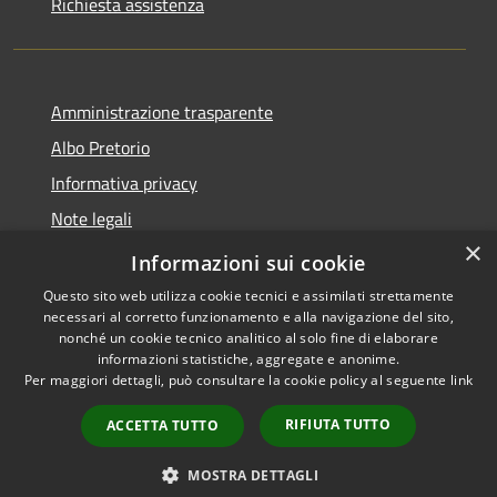
Richiesta assistenza
Amministrazione trasparente
Albo Pretorio
Informativa privacy
Note legali
×
Dichiarazione di accessibilità
Informazioni sui cookie
Questo sito web utilizza cookie tecnici e assimilati strettamente
necessari al corretto funzionamento e alla navigazione del sito,
nonché un cookie tecnico analitico al solo fine di elaborare
informazioni statistiche, aggregate e anonime.
RSS
Copyright © 2026 • Comune di
Per maggiori dettagli, può consultare la cookie policy al seguente
link
Accessibilità
Mussolente • Powered by
Privacy
Municipium
Accesso
•
RIFIUTA TUTTO
ACCETTA TUTTO
Cookie
redazione
Mappa del sito
MOSTRA DETTAGLI